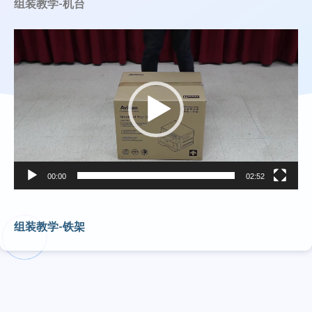
组装教学-机台
视
频
播
放
器
00:00
02:52
组装教学-铁架